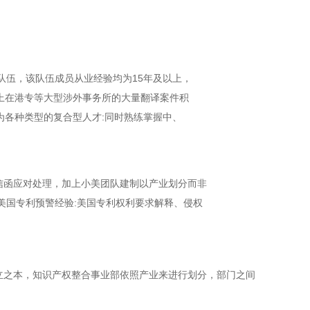
队伍，该队伍成员从业经验均为15年及以上，
上在港专等大型涉外事务所的大量翻译案件积
各种类型的复合型人才:同时熟练掌握中、
信函应对处理，加上小美团队建制以产业划分而非
;美国专利预警经验:美国专利权利要求解释、侵权
立之本，知识产权整合事业部依照产业来进行划分，部门之间