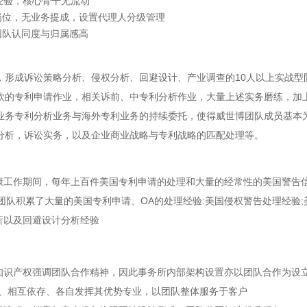
经验，核心骨干无流动
岗位，无业务提成，设置代理人分级管理
团队认同度与归属感高
，形成诉讼策略分析、侵权分析、回避设计、产业调查的10人以上实战型
欧的专利申请作业，相关诉前、中专利分析作业，大量上述实务磨练，加
业务专利分析业务与海外专利业务的持续委托，使得威世博团队成员基本为
分析，诉讼实务，以及企业商业战略与专利战略的匹配处理等。
康工作期间，每年上百件美国专利申请的处理和大量的经常性的美国警告
团队积累了大量的美国专利申请、OA的处理经验:美国侵权警告处理经验
析以及回避设计分析经验
知识产权强调团队合作精神，因此事务所内部架构设置亦以团队合作为设
、相互依存、各自发挥其优势专业，以团队整体服务于客户